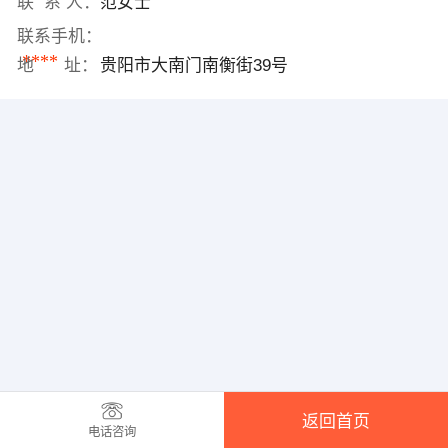
联 系 人：
范女士
联系手机：
****
地 址：
贵阳市大南门南衡街39号
返回首页
电话咨询